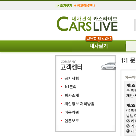
이용약
공지사항
제1조
1:1문의
본 약
회사소개
제반 
개인정보 처리방침
제2조
① 약
이용약관
방법으
언론보도
② 카
③ 카
④ 제