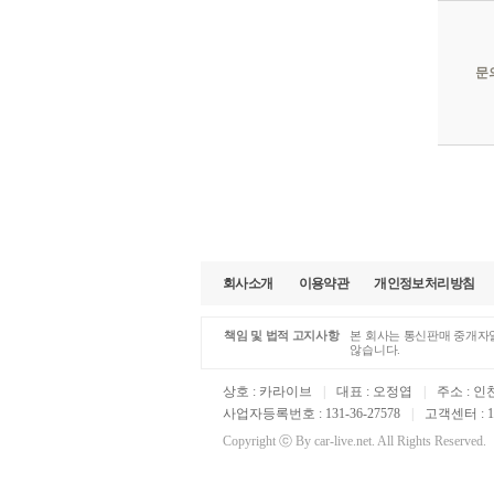
정보와
사. 
경우
'카라
아. 
것입니
③ 제
문
정보를
④ 카
회원의
* 제
제6조
① 카
"카라
홈페이
제3자
② 카
③ 카
1. 
예외로
가. 
2. 
나. 
회사소개
이용약관
개인정보처리방침
다. 
3. 
라. 
마. 
4. 
책임 및 법적 고지사항
본 회사는 통신판매 중개자일
바. 
않습니다.
5. 
제7조
파기,
상호 : 카라이브
|
대표 : 오정엽
|
주소 : 인
① 회
사업자등록번호 : 131-36-27578
|
고객센터 : 16
② 회
* 개
③ 회
Copyright ⓒ By car-live.net. All Rights Reserved.
④ 카
1) 
⑤ 단
정하는