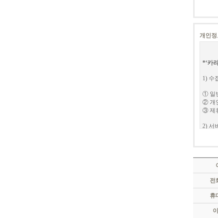
제3조
① 약
② 카
개인정
제4조
본 약
① '
*‘카
말합니
② '
1) 
③ '
④ '
① 일
'사이
② 개
데이터
③ 제
제5조
2) 
① 카
대량이
이용자 
② 다
수 있
3) 
가. 
나. 
홈페이
다. 
전
라. 
* 개
휴
마. 
바. 
개인정
(부속