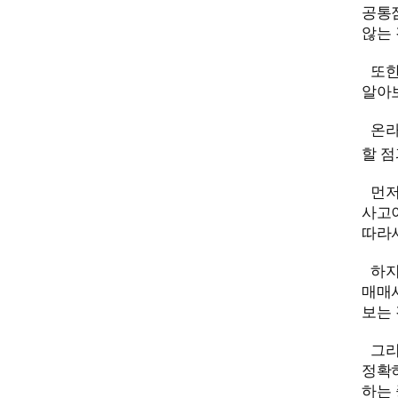
공통점
않는 
또한
알아
온라
할 
먼저
사고
따라
하지
매매
보는 
그리
정확
하는