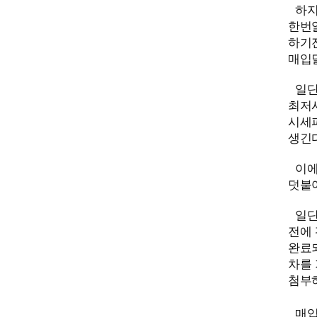
하지
한번알
하기전
매입
일단
최저시
시세파
생긴
이에
덧붙
일단
전에 
완료되
차를 
첨부
매입