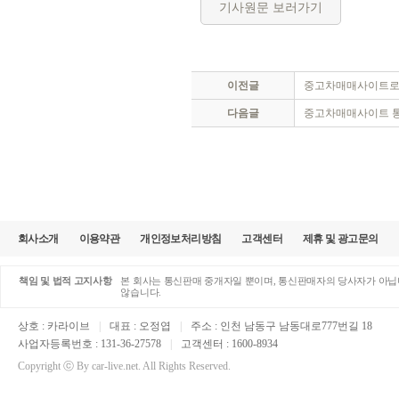
기사원문 보러가기
이전글
중고차매매사이트로 
다음글
중고차매매사이트 통
회사소개
이용약관
개인정보처리방침
고객센터
제휴 및 광고문의
책임 및 법적 고지사항
본 회사는 통신판매 중개자일 뿐이며, 통신판매자의 당사자가 아닙니
않습니다.
상호 : 카라이브
|
대표 : 오정엽
|
주소 : 인천 남동구 남동대로777번길 18
사업자등록번호 : 131-36-27578
|
고객센터 : 1600-8934
Copyright ⓒ By car-live.net. All Rights Reserved.