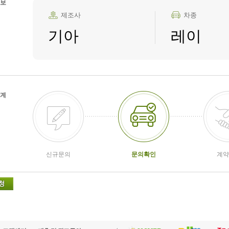
보
제조사
차종
기아
레이
계
신규문의
문의확인
계약