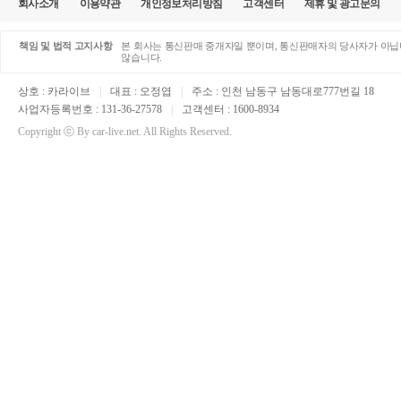
회사소개
이용약관
개인정보처리방침
고객센터
제휴 및 광고문의
책임 및 법적 고지사항
본 회사는 통신판매 중개자일 뿐이며, 통신판매자의 당사자가 아닙니
않습니다.
상호 : 카라이브
|
대표 : 오정엽
|
주소 : 인천 남동구 남동대로777번길 18
사업자등록번호 : 131-36-27578
|
고객센터 : 1600-8934
Copyright ⓒ By car-live.net. All Rights Reserved.